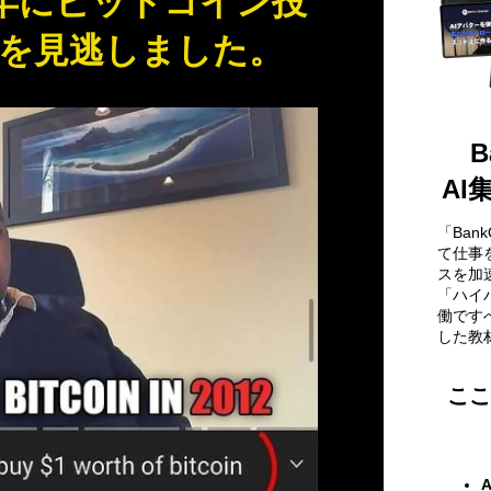
2年にビットコイン投
を見逃しました。
B
AI
「Ban
て仕事
スを加
「ハイ
働です
した教
ここ