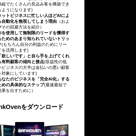
操縦でたくさんの見込み客を構築でき
るようになります)
ネットビジネスに忙しい人ほどAIによ
る自動化を無視してしまう理由
（およ
びその回避方法を紹介）
AIを使用して無制限のリードを獲得す
るためのあまり知られていないトリッ
ク
(もちろん自分の利益のためにリー
ドを活用します)
「欲しいです」と自ら手を上げてくれ
る有料顧客の傾向と接点
(収益性の低
いビジネスの大半は金払いの悪い顧客
を対象にしています)
あなたのビジネスを「完全AI化」する
ための具体的なステップ
(最速最短で
結果を出すために）
ankOvenをダウンロード