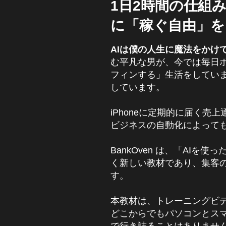
1日2時間の仕組
に「稼ぐ自由」を
AIは僕の人生に魔法をかけ
む平凡な男が、今では毎日
フィンする」生活をしてい
しています。
iPhoneに定期的に届く売
ビジネスの自動化によって
BankOven は、「AIを
く新しい教材であり、集客
す。
本教材は、トレーニングビ
どこからでもパソコンとス