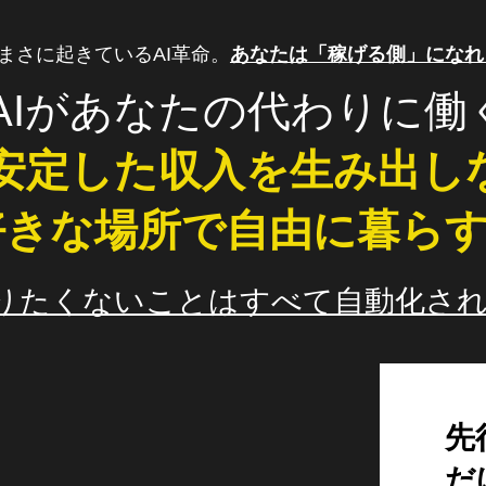
まさに起きているAI革命。
あなたは「稼げる側」になれ
AIがあなたの代わりに働
安定した収入を生み出し
好きな場所で自由に暮ら
りたくないことはすべて自動化さ
先
だ