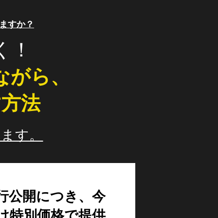
ますか？
く！
ながら、
す方法
れます。
行公開につき、今
け特別価格で提供