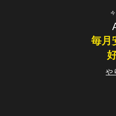
今
毎月
や