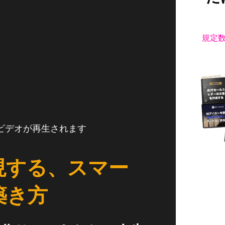
規定
でビデオが再生されます
現する、スマー
築き方