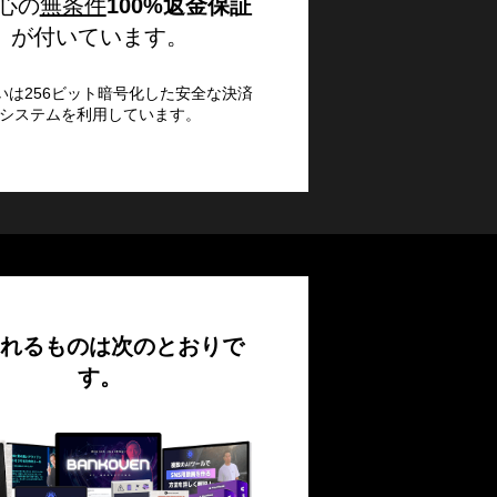
安心の
無条件
100%返金保証
が付いています。
いは256ビット暗号化した安全な決済
システムを利用しています。
れるものは次のとおりで
す。