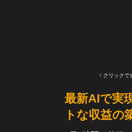
↑ クリック
最新AIで実
トな収益の