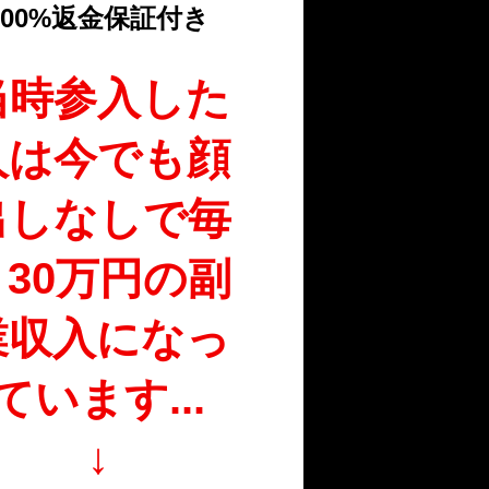
100%返金保証付き
当時参入した
人は今でも顔
出しなしで毎
月30万円の副
業収入になっ
ています...
↓