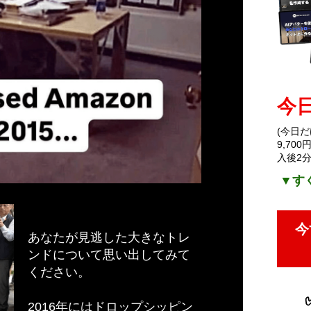
今
(今日だ
9,70
入後2
▼す
今
あなたが見逃した大きなトレ
ンドについて思い出してみて
ください。
2016年にはドロップシッピン