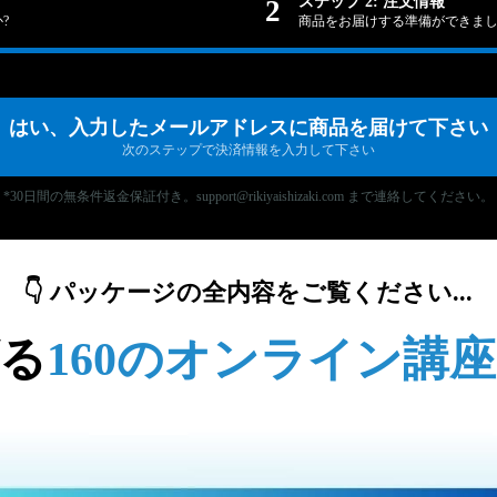
ステップ 2: 注文情報
2
?
商品をお届けする準備ができました
はい、入力したメールアドレスに商品を届けて下さい
次のステップで決済情報を入力して下さい
*30日間の無条件返金保証付き。support@rikiyaishizaki.com まで連絡してください。
👇 パッケージの全内容をご覧ください...
る
160のオンライン講