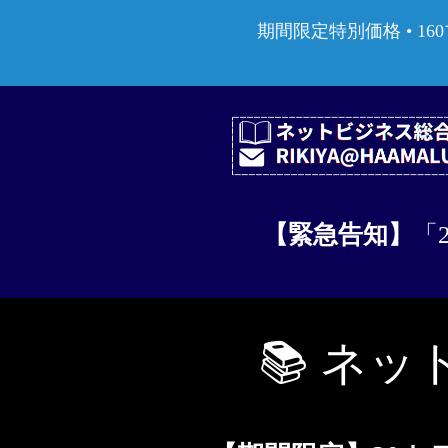
期間限定特別価格 • 160
【緊急告知】
「
📚 ネ