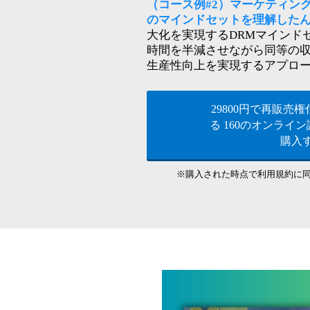
（コース例#2）マーケティング
のマインドセットを理解したん
大化を実現するDRMマインド
時間を半減させながら同等の
生産性向上を実現するアプロ
29800円で再販売
る 160のオンライ
購入
※購入された時点で利用規約に