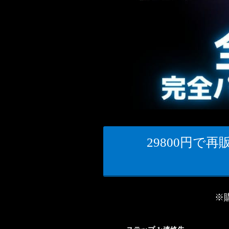
29800円で
※