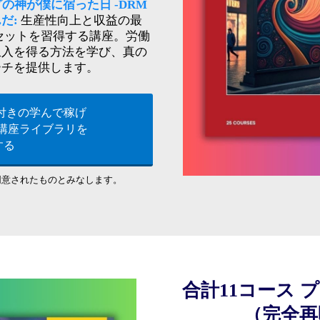
の神が僕に宿った日 -DRM
だ:
生産性向上と収益の最
セットを習得する講座。労働
収入を得る方法を学び、真の
ーチを提供します。
権付きの学んで稼げ
ン講座ライブラリを
する
同意されたものとみなします。
合計11コース 
（完全再