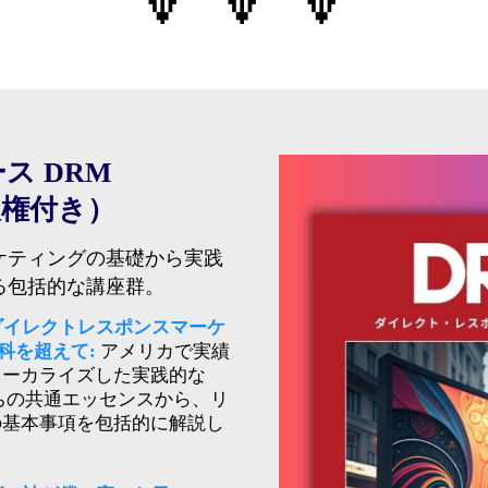
🔽 🔽 🔽
ス DRM
販権付き）
ケティングの基礎から実践
る包括的な講座群。
ダイレクトレスポンスマーケ
科を超えて:
アメリカで実績
ローカライズした実践的な
ちの共通エッセンスから、リ
の基本事項を包括的に解説し